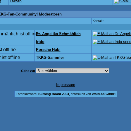
Tarzan
KKG-Fan-Community! Moderatoren
Kontakt
Dr. Angelika Schmählich
frido
Porsche-Hubi
TKKG-Sammler
Gehe zu:
Impressum
Forensoftware:
Burning Board 2.3.4
, entwickelt von
WoltLab GmbH