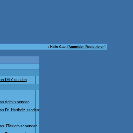
» Hallo Gast [
Anmelden
|
Registrieren
]