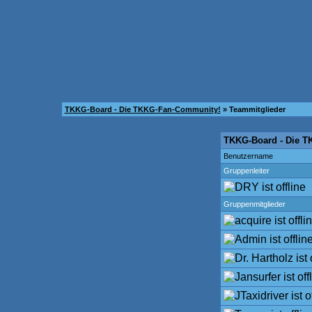
TKKG-Board - Die TKKG-Fan-Community!
» Teammitglieder
TKKG-Board - Die T
Benutzername
Gruppenleiter
Gruppenmitglieder