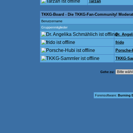
Tarzan
TKKG-Board - Die TKKG-Fan-Community! Modera
Benutzername
Gruppenmitglieder
Dr. Ange
frido
Porsche-
TKKG-Sa
Gehe zu:
Forensoftware:
Burning B