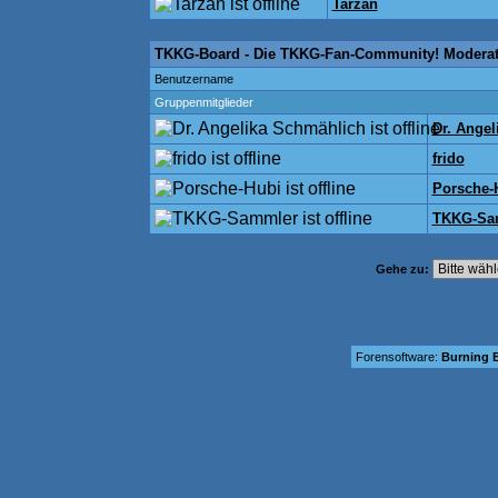
Tarzan
TKKG-Board - Die TKKG-Fan-Community! Modera
Benutzername
Gruppenmitglieder
Dr. Ange
frido
Porsche-
TKKG-Sa
Gehe zu:
Forensoftware:
Burning B