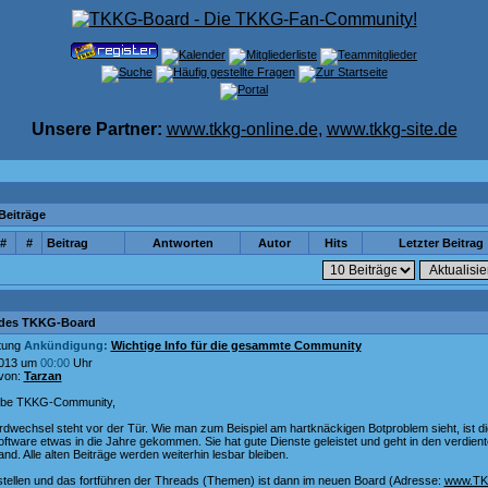
Unsere Partner:
www.tkkg-online.de
,
www.tkkg-site.de
 Beiträge
#
#
Beitrag
Antworten
Autor
Hits
Letzter Beitrag
des TKKG-Board
Ankündigung:
Wichtige Info für die gesammte Community
2013 um
00:00
Uhr
 von:
Tarzan
iebe TKKG-Community,
rdwechsel steht vor der Tür. Wie man zum Beispiel am hartknäckigen Botproblem sieht, ist di
ftware etwas in die Jahre gekommen. Sie hat gute Dienste geleistet und geht in den verdien
nd. Alle alten Beiträge werden weiterhin lesbar bleiben.
tellen und das fortführen der Threads (Themen) ist dann im neuen Board (Adresse:
www.TK