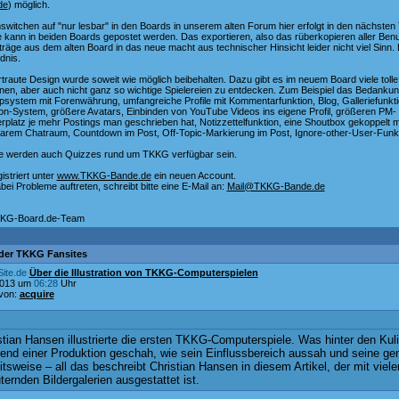
de
) möglich.
witchen auf "nur lesbar" in den Boards in unserem alten Forum hier erfolgt in den nächsten
 kann in beiden Boards gepostet werden. Das exportieren, also das rüberkopieren aller Ben
träge aus dem alten Board in das neue macht aus technischer Hinsicht leider nicht viel Sinn. B
dnis.
traute Design wurde soweit wie möglich beibehalten. Dazu gibt es im neuem Board viele toll
nen, aber auch nicht ganz so wichtige Spielereien zu entdecken. Zum Beispiel das Bedanku
psystem mit Forenwährung, umfangreiche Profile mit Kommentarfunktion, Blog, Galleriefunkti
ion-System, größere Avatars, Einbinden von YouTube Videos ins eigene Profil, größeren PM-
rplatz je mehr Postings man geschrieben hat, Notizzettelfunktion, eine Shoutbox gekoppelt 
arem Chatraum, Countdown im Post, Off-Topic-Markierung im Post, Ignore-other-User-Funk
e werden auch Quizzes rund um TKKG verfügbar sein.
gistriert unter
www.TKKG-Bande.de
ein neuen Account.
abei Probleme auftreten, schreibt bitte eine E-Mail an:
Mail@TKKG-Bande.de
KG-Board.de-Team
der TKKG Fansites
ite.de
Über die Illustration von TKKG-Computerspielen
2013 um
06:28
Uhr
 von:
acquire
:
stian Hansen illustrierte die ersten TKKG-Computerspiele. Was hinter den Kul
end einer Produktion geschah, wie sein Einflussbereich aussah und seine ge
itsweise – all das beschreibt Christian Hansen in diesem Artikel, der mit viele
uternden Bildergalerien ausgestattet ist.