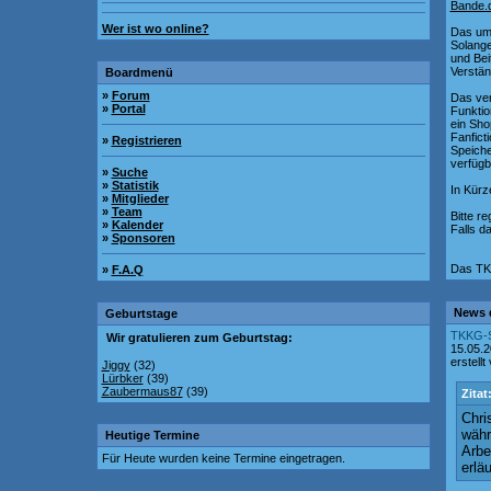
Bande.
Wer ist wo online?
Das ums
Solange
und Bei
Verstän
Boardmenü
»
Forum
Das ver
»
Portal
Funktio
ein Sho
Fanfict
»
Registrieren
Speiche
verfügb
»
Suche
»
Statistik
In Kürz
»
Mitglieder
»
Team
Bitte re
»
Kalender
Falls d
»
Sponsoren
Das TK
»
F.A.Q
News 
Geburtstage
TKKG-S
Wir gratulieren zum Geburtstag:
15.05.
erstellt
Jiggy
(32)
Lürbker
(39)
Zaubermaus87
(39)
Zitat
Chri
währ
Heutige Termine
Arbe
Für Heute wurden keine Termine eingetragen.
erlä