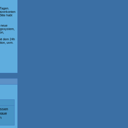
 Tagen.
utzerkonten
itte habt
e neue
ngssystem,
on,
mit dem 24h
tion, uvm.
issen
naue
n