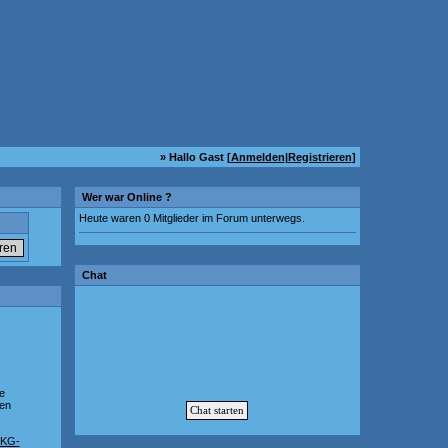
» Hallo Gast [
Anmelden
|
Registrieren
]
Wer war Online ?
Heute waren 0 Mitglieder im Forum unterwegs.
Chat
e
ten
KG-