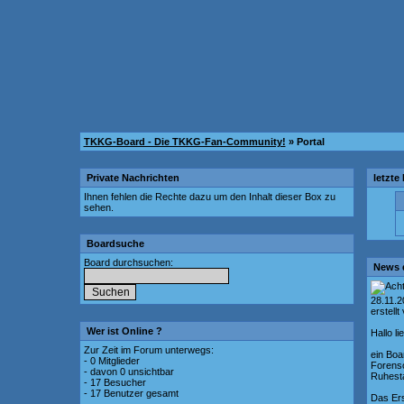
TKKG-Board - Die TKKG-Fan-Community!
» Portal
Private Nachrichten
letzte
Ihnen fehlen die Rechte dazu um den Inhalt dieser Box zu
sehen.
Boardsuche
Board durchsuchen:
News 
28.11.
erstellt
Wer ist Online ?
Hallo l
Zur Zeit im Forum unterwegs:
ein Boa
- 0 Mitglieder
Forenso
- davon 0 unsichtbar
Ruhesta
- 17 Besucher
- 17 Benutzer gesamt
Das Ers