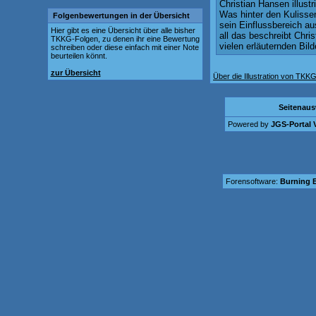
Christian Hansen illust
Was hinter den Kulisse
Folgenbewertungen in der Übersicht
sein Einflussbereich a
Hier gibt es eine Übersicht über alle bisher
all das beschreibt Chris
TKKG-Folgen, zu denen ihr eine Bewertung
vielen erläuternden Bild
schreiben oder diese einfach mit einer Note
beurteilen könnt.
zur Übersicht
Über die Illustration von TK
Seitenau
Powered by
JGS-Portal V
Forensoftware:
Burning B