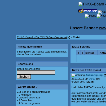
Unsere Partner:
www
TKKG-Board - Die TKKG-Fan-Community!
» Portal
Private Nachrichten
letzte Beiträge
Ihnen fehlen die Rechte dazu um den Inhalt
#
#
Beitrag
Antw
dieser Box zu sehen.
Boardsuche
Board durchsuchen:
News des TKKG-Board
Ankündigung:
W
28.11.2013 um
00:00
Uhr
erstellt von:
Tarzan
Wer ist Online ?
Hallo liebe TKKG-Community,
Zur Zeit im Forum unterwegs:
ein Boardwechsel steht vor d
- 0 Mitglieder
Botproblem sieht, ist die For
- davon 0 unsichtbar
gute Dienste geleistet und geh
- 4 Besucher
werden weiterhin lesbar bleibe
- 4 Benutzer gesamt