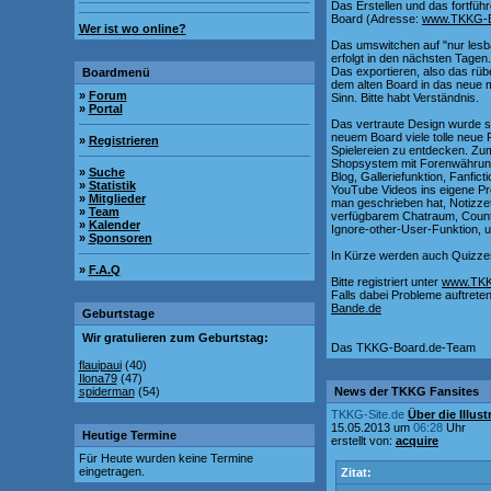
Das Erstellen und das fortfü
Board (Adresse:
www.TKKG-B
Wer ist wo online?
Das umswitchen auf "nur lesb
erfolgt in den nächsten Tagen
Das exportieren, also das rüb
Boardmenü
dem alten Board in das neue ma
»
Forum
Sinn. Bitte habt Verständnis.
»
Portal
Das vertraute Design wurde so
neuem Board viele tolle neue 
»
Registrieren
Spielereien zu entdecken. Zu
Shopsystem mit Forenwährung,
»
Suche
Blog, Galleriefunktion, Fanfic
»
Statistik
YouTube Videos ins eigene Pro
»
Mitglieder
man geschrieben hat, Notizzet
»
Team
verfügbarem Chatraum, Countd
»
Kalender
Ignore-other-User-Funktion, 
»
Sponsoren
In Kürze werden auch Quizze
»
F.A.Q
Bitte registriert unter
www.TKK
Falls dabei Probleme auftreten,
Bande.de
Geburtstage
Wir gratulieren zum Geburtstag:
Das TKKG-Board.de-Team
flauipaui
(40)
Ilona79
(47)
spiderman
(54)
News der TKKG Fansites
TKKG-Site.de
Über die Illu
15.05.2013 um
06:28
Uhr
Heutige Termine
erstellt von:
acquire
Für Heute wurden keine Termine
eingetragen.
Zitat: