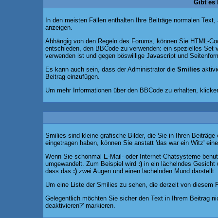
Gibt es
In den meisten Fällen enthalten Ihre Beiträge normalen Text,
anzeigen.
Abhängig von den Regeln des Forums, können Sie HTML-Code 
entschieden, den BBCode zu verwenden: ein spezielles Set vo
verwenden ist und gegen böswillige Javascript und Seitenfor
Es kann auch sein, dass der Administrator die
Smilies
aktivi
Beitrag einzufügen.
Um mehr Informationen über den BBCode zu erhalten, klicke
Smilies sind kleine grafische Bilder, die Sie in Ihren Beitr
eingetragen haben, können Sie anstatt 'das war ein Witz' eine
Wenn Sie schonmal E-Mail- oder Internet-Chatsysteme benutz
umgewandelt. Zum Beispiel wird
:)
in ein lächelndes Gesicht
dass das
:)
zwei Augen und einen lächelnden Mund darstellt.
Um eine Liste der Smilies zu sehen, die derzeit von diesem 
Gelegentlich möchten Sie sicher den Text in Ihrem Beitrag n
deaktivieren?' markieren.