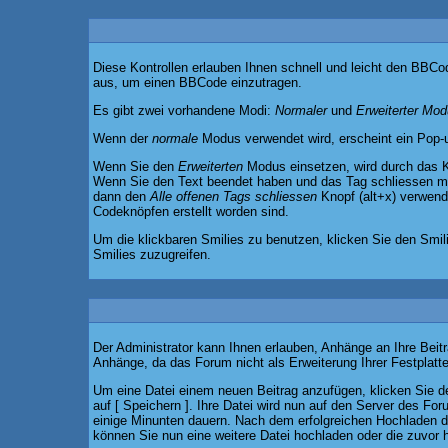
Diese Kontrollen erlauben Ihnen schnell und leicht den BBCo
aus, um einen BBCode einzutragen.
Es gibt zwei vorhandene Modi:
Normaler
und
Erweiterter Mo
Wenn der
normale
Modus verwendet wird, erscheint ein Pop-up
Wenn Sie den
Erweiterten
Modus einsetzen, wird durch das K
Wenn Sie den Text beendet haben und das Tag schliessen m
dann den
Alle offenen Tags schliessen
Knopf (alt+x) verwende
Codeknöpfen erstellt worden sind.
Um die klickbaren Smilies zu benutzen, klicken Sie den Smil
Smilies zuzugreifen.
Der Administrator kann Ihnen erlauben, Anhänge an Ihre Beitr
Anhänge, da das Forum nicht als Erweiterung Ihrer Festplatte
Um eine Datei einem neuen Beitrag anzufügen, klicken Sie den
auf [ Speichern ]. Ihre Datei wird nun auf den Server des F
einige Minunten dauern. Nach dem erfolgreichen Hochladen de
können Sie nun eine weitere Datei hochladen oder die zuvor 