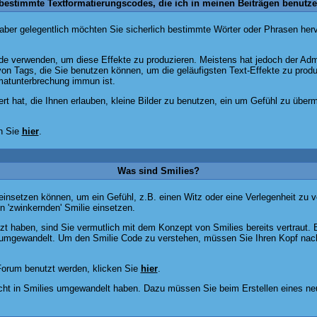
 bestimmte Textformatierungscodes, die ich in meinen Beiträgen benutz
 aber gelegentlich möchten Sie sicherlich bestimmte Wörter oder Phrasen herv
verwenden, um diese Effekte zu produzieren. Meistens hat jedoch der Admi
n Tags, die Sie benutzen können, um die geläufigsten Text-Effekte zu produz
matunterbrechung immun ist.
ert hat, die Ihnen erlauben, kleine Bilder zu benutzen, ein um Gefühl zu über
n Sie
hier
.
Was sind Smilies?
äge einsetzen können, um ein Gefühl, z.B. einen Witz oder eine Verlegenheit z
n 'zwinkernden' Smilie einsetzen.
t haben, sind Sie vermutlich mit dem Konzept von Smilies bereits vertraut.
 umgewandelt. Um den Smilie Code zu verstehen, müssen Sie Ihren Kopf nach
Forum benutzt werden, klicken Sie
hier
.
icht in Smilies umgewandelt haben. Dazu müssen Sie beim Erstellen eines ne