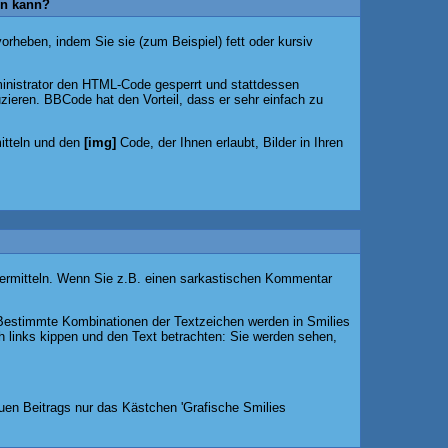
en kann?
orheben, indem Sie sie (zum Beispiel) fett oder kursiv
nistrator den HTML-Code gesperrt und stattdessen
ieren. BBCode hat den Vorteil, dass er sehr einfach zu
mitteln und den
[img]
Code, der Ihnen erlaubt, Bilder in Ihren
u vermitteln. Wenn Sie z.B. einen sarkastischen Kommentar
 Bestimmte Kombinationen der Textzeichen werden in Smilies
 links kippen und den Text betrachten: Sie werden sehen,
uen Beitrags nur das Kästchen 'Grafische Smilies