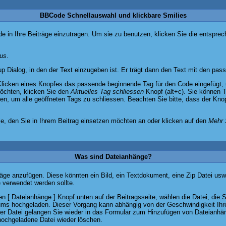
BBCode Schnellauswahl und klickbare Smilies
de in Ihre Beiträge einzutragen. Um sie zu benutzen, klicken Sie die entspre
dus
.
 Dialog, in den der Text einzugeben ist. Er trägt dann den Text mit den pas
licken eines Knopfes das passende beginnende Tag für den Code eingefügt, 
öchten, klicken Sie den
Aktuelles Tag schliessen
Knopf (alt+c). Sie können 
n, um alle geöffneten Tags zu schliessen. Beachten Sie bitte, dass der Knopf 
ie, den Sie in Ihrem Beitrag einsetzen möchten an oder klicken auf den
Mehr 
Was sind Dateianhänge?
äge anzufügen. Diese könnten ein Bild, ein Textdokument, eine Zip Datei usw.
 verwendet werden sollte.
 [ Dateianhänge ] Knopf unten auf der Beitragsseite, wählen die Datei, die 
orums hochgeladen. Dieser Vorgang kann abhängig von der Geschwindigkeit Ihr
r Datei gelangen Sie wieder in das Formular zum Hinzufügen von Dateianhäng
hochgeladene Datei wieder löschen.