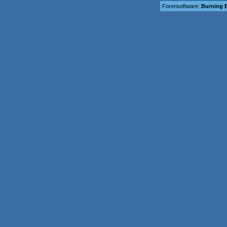
Forensoftware:
Burning B