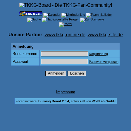
Unsere Partner:
www.tkkg-online.de
,
www.tkkg-site.de
Anmeldung
Benutzername:
Registrierung
Passwort:
Passwort vergessen
Impressum
Forensoftware:
Burning Board 2.3.4
, entwickelt von
WoltLab GmbH