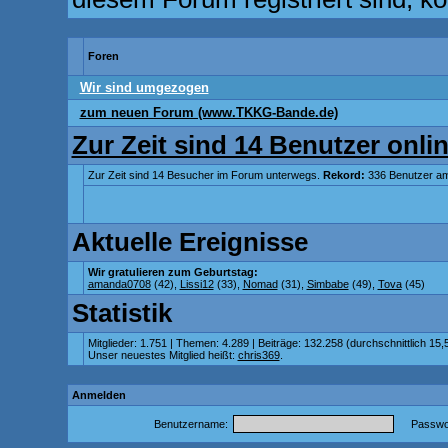
Foren
Wir sind umgezogen
zum neuen Forum (www.TKKG-Bande.de)
Zur Zeit sind 14 Benutzer onlin
Zur Zeit sind 14 Besucher im Forum unterwegs.
Rekord:
336 Benutzer a
Aktuelle Ereignisse
Wir gratulieren zum Geburtstag:
amanda0708
(42),
Lissi12
(33),
Nomad
(31),
Simbabe
(49),
Tova
(45)
Statistik
Mitglieder: 1.751 | Themen: 4.289 | Beiträge: 132.258 (durchschnittlich 15,
Unser neuestes Mitglied heißt:
chris369
.
Anmelden
Benutzername:
Passwor