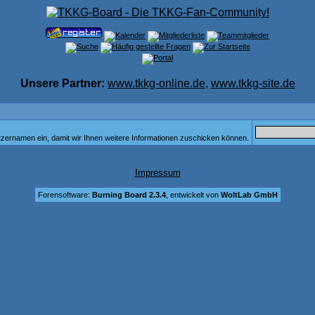
Unsere Partner:
www.tkkg-online.de
,
www.tkkg-site.de
tzernamen ein, damit wir Ihnen weitere Informationen zuschicken können.
Impressum
Forensoftware:
Burning Board 2.3.4
, entwickelt von
WoltLab GmbH