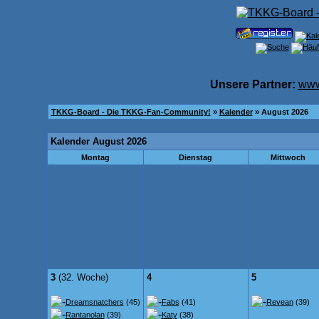
Unsere Partner:
www
TKKG-Board - Die TKKG-Fan-Community!
»
Kalender
» August 2026
Kalender August 2026
Montag
Dienstag
Mittwoch
3
(32. Woche)
4
5
Dreamsnatchers
(45)
Fabs
(41)
Revean
(39)
Rantanolan
(39)
Katy
(38)