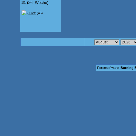
31
(36. Woche)
Julez
(45)
Forensoftware:
Burning B