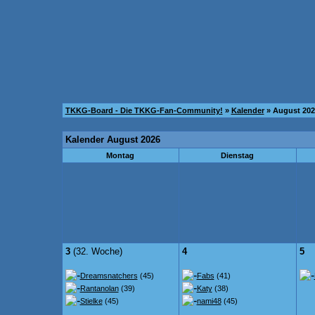
TKKG-Board - Die TKKG-Fan-Community!
»
Kalender
» August 202
Kalender August 2026
Montag
Dienstag
3
(32. Woche)
4
5
Dreamsnatchers
(45)
Fabs
(41)
Rantanolan
(39)
Katy
(38)
Stielke
(45)
nami48
(45)