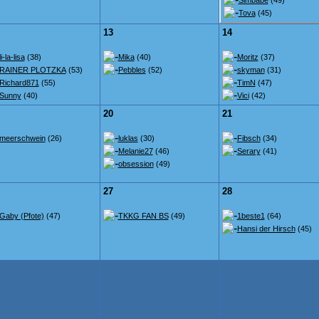
Simbabe
(49)
Tova
(45)
13
14
li-la-lisa
(38)
Mika
(40)
Moritz
(37)
RAINER PLOTZKA
(53)
Pebbles
(52)
skyman
(31)
Richard871
(55)
TimN
(47)
Sunny
(40)
Vici
(42)
20
21
meerschwein
(26)
luklas
(30)
Fibsch
(34)
Melanie27
(46)
Serary
(41)
obsession
(49)
27
28
Gaby (Pfote)
(47)
TKKG FAN BS
(49)
1beste1
(64)
Hansi der Hirsch
(45)