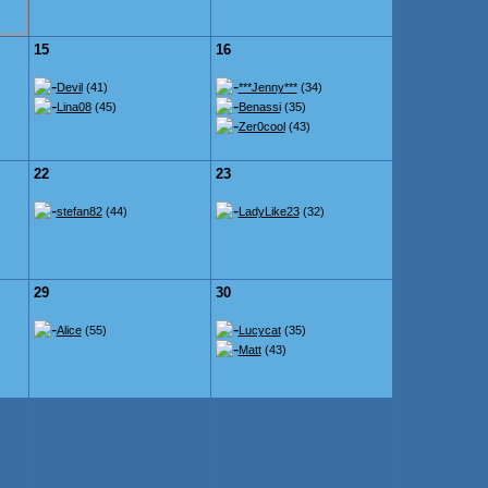
15
16
Devil
(41)
***Jenny***
(34)
Lina08
(45)
Benassi
(35)
Zer0cool
(43)
22
23
stefan82
(44)
LadyLike23
(32)
29
30
Alice
(55)
Lucycat
(35)
Matt
(43)