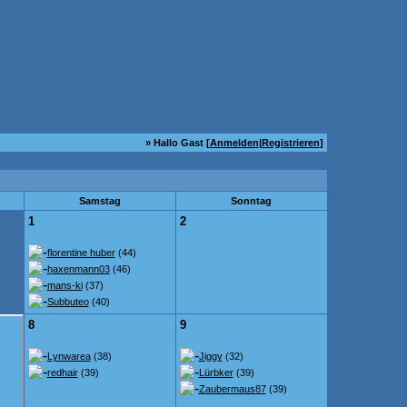
» Hallo Gast [
Anmelden
|
Registrieren
]
Samstag
Sonntag
1
2
florentine huber
(44)
haxenmann03
(46)
mans-ki
(37)
Subbuteo
(40)
8
9
Lynwarea
(38)
Jiggy
(32)
redhair
(39)
Lürbker
(39)
Zaubermaus87
(39)