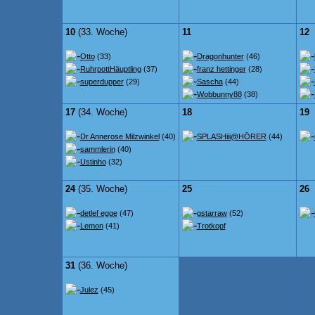
10
(33. Woche)
11
12
Otto
(33)
Dragonhunter
(46)
RuhrpottHäuptling
(37)
franz hettinger
(28)
superdupper
(29)
Sascha
(44)
Wobbunny88
(38)
17
(34. Woche)
18
19
Dr.Annerose Milzwinkel
(40)
SPLASHiii@HÖRER
(44)
sammlerin
(40)
Ustinho
(32)
24
(35. Woche)
25
26
detlef egge
(47)
gstarraw
(52)
Lemon
(41)
Trotkopf
31
(36. Woche)
Julez
(45)