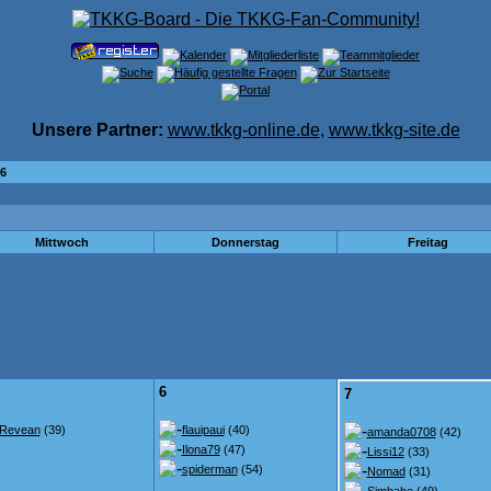
Unsere Partner:
www.tkkg-online.de
,
www.tkkg-site.de
6
Mittwoch
Donnerstag
Freitag
6
7
Revean
(39)
flauipaui
(40)
amanda0708
(42)
Ilona79
(47)
Lissi12
(33)
spiderman
(54)
Nomad
(31)